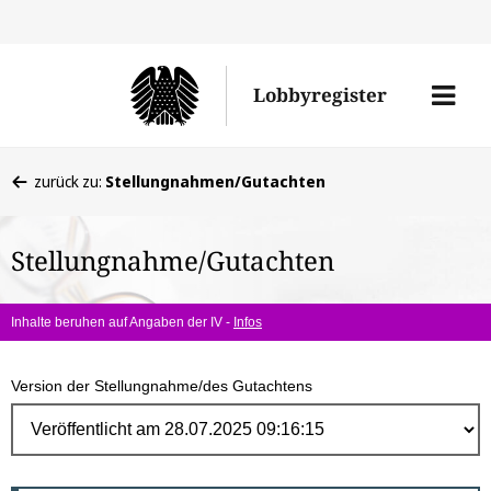
Direk
zum
Men
Lobbyregister
Inhal
öffne
Sie
zurück zu:
Stellungnahmen/Gutachten
befinden
sich
Stellungnahme/Gutachten
hier:
Inhalte beruhen auf Angaben der IV -
Infos
Version der Stellungnahme/des Gutachtens