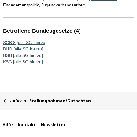
Engagementpolitik, Jugendverbandsarbeit
Betroffene Bundesgesetze (4)
SGB 8
[alle SG hierzu]
BHO
[alle SG hierzu]
BGB
[alle SG hierzu]
KSG
[alle SG hierzu]
Sie
zurück zu:
Stellungnahmen/Gutachten
befinden
sich
hier:
Interne
Hilfe
Kontakt
Newsletter
Links