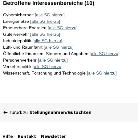
Betroffene Interessenbereiche (10)
Cybersicherheit
[alle SG hierzu]
Energienetze
[alle SG hierzu]
Erneuerbare Energien
[alle SG hierzu]
Güterverkehr
[alle SG hierzu]
Industriepolitik
[alle SG hierzu]
Luft- und Raumfahrt
[alle SG hierzu]
Öffentliche Finanzen, Steuern und Abgaben
[alle SG hierzu]
Personenverkehr
[alle SG hierzu]
Verkehrspolitik
[alle SG hierzu]
Wissenschaft, Forschung und Technologie
[alle SG hierzu]
Sie
zurück zu:
Stellungnahmen/Gutachten
befinden
sich
hier:
Interne
Hilfe
Kontakt
Newsletter