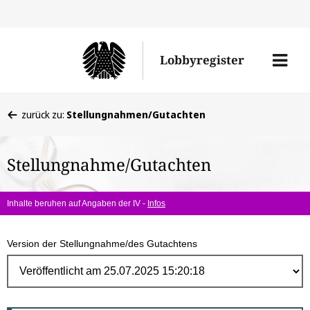
Direk
zum
Men
Lobbyregister
Inhal
öffne
Sie
zurück zu:
Stellungnahmen/Gutachten
befinden
sich
Stellungnahme/Gutachten
hier:
Inhalte beruhen auf Angaben der IV -
Infos
Version der Stellungnahme/des Gutachtens