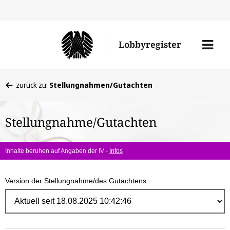
Direk
zum
Men
Lobbyregister
Inhal
öffne
Sie
zurück zu:
Stellungnahmen/Gutachten
befinden
sich
Stellungnahme/Gutachten
hier:
Inhalte beruhen auf Angaben der IV -
Infos
Version der Stellungnahme/des Gutachtens