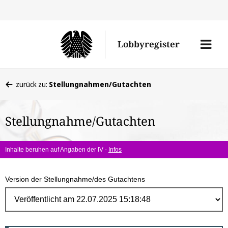
Direk
zum
Men
Lobbyregister
Inhal
öffne
Sie
zurück zu:
Stellungnahmen/Gutachten
befinden
sich
Stellungnahme/Gutachten
hier:
Inhalte beruhen auf Angaben der IV -
Infos
Version der Stellungnahme/des Gutachtens