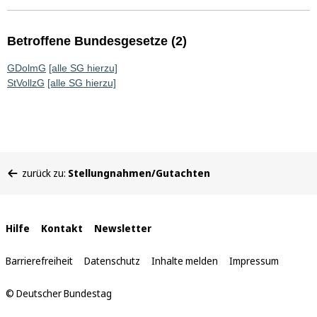
Betroffene Bundesgesetze (2)
GDolmG
[alle SG hierzu]
StVollzG
[alle SG hierzu]
Sie
zurück zu:
Stellungnahmen/Gutachten
befinden
sich
hier:
Interne
Hilfe
Kontakt
Newsletter
Links
Barrierefreiheit
Datenschutz
Inhalte melden
Impressum
© Deutscher Bundestag