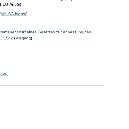
tt-EU-AnpG)
[alle SG hierzu]
rentenentwurf eines Gesetzes zur Anpassung des
23/1542
(
Vorgang
)
erzu]