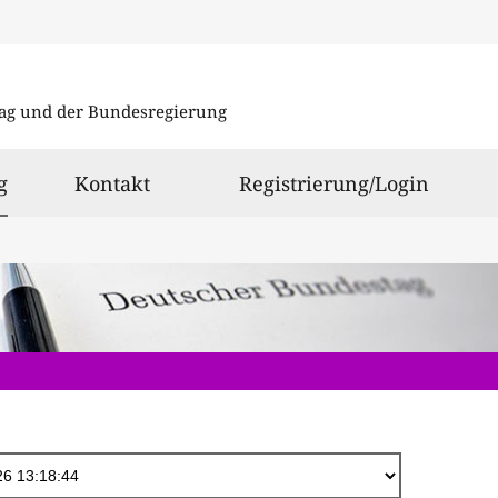
Direkt
zum
ag und der Bundesregierung
Inhalt
ausgewählt
g
Kontakt
Registrierung/Login