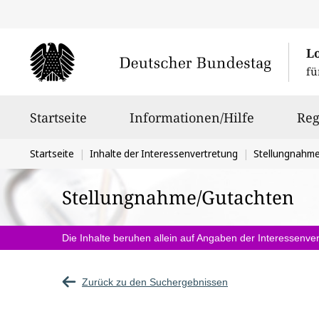
L
fü
Hauptnavigation
Startseite
Informationen/Hilfe
Reg
Sie
Startseite
Inhalte der Interessenvertretung
Stellungnahm
befinden
Stellungnahme/Gutachten
sich
hier:
Die Inhalte beruhen allein auf Angaben der Interessenver
Zurück zu den Suchergebnissen