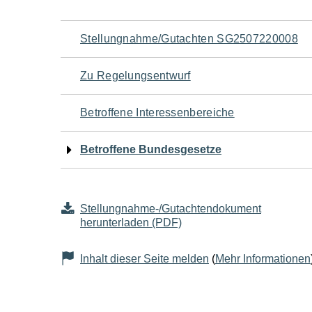
Navigation
Stellungnahme/Gutachten SG2507220008
für
Zu Regelungsentwurf
den
Betroffene Interessenbereiche
Seiteninhalt
Betroffene Bundesgesetze
Stellungnahme-/Gutachtendokument
herunterladen (PDF)
Inhalt dieser Seite melden
(
Mehr Informationen