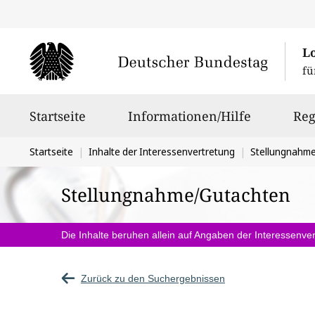
L
fü
Hauptnavigation
Startseite
Informationen/Hilfe
Reg
Sie
Startseite
Inhalte der Interessenvertretung
Stellungnahm
befinden
Stellungnahme/Gutachten
sich
hier:
Die Inhalte beruhen allein auf Angaben der Interessenver
Zurück zu den Suchergebnissen