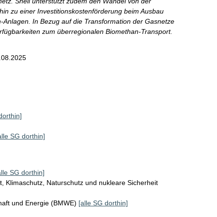
etz. Shell unterstützt zudem den Wandel von der
in zu einer Investitionskostenförderung beim Ausbau
-Anlagen. In Bezug auf die Transformation der Gasnetze
 Verfügbarkeiten zum überregionalen Biomethan-Transport.
.08.2025
dorthin]
alle SG dorthin]
alle SG dorthin]
, Klimaschutz, Naturschutz und nukleare Sicherheit
chaft und Energie (BMWE)
[alle SG dorthin]