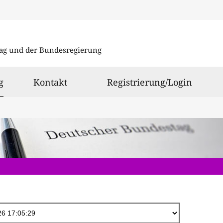
Direkt
zum
ag und der Bundesregierung
Inhalt
ausgewählt
g
Kontakt
Registrierung/Login