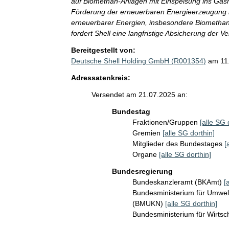
auf Biomethan-Anlagen mit Einspeisung ins Gasn
Förderung der erneuerbaren Energieerzeugung h
erneuerbarer Energien, insbesondere Biomethan
fordert Shell eine langfristige Absicherung der
Bereitgestellt von:
Deutsche Shell Holding GmbH (R001354)
am 11
Adressatenkreis:
Versendet am 21.07.2025 an:
Bundestag
Fraktionen/Gruppen
[alle SG 
Gremien
[alle SG dorthin]
Mitglieder des Bundestages
[
Organe
[alle SG dorthin]
Bundesregierung
Bundeskanzleramt (BKAmt)
[
Bundesministerium für Umwelt
(BMUKN)
[alle SG dorthin]
Bundesministerium für Wirts