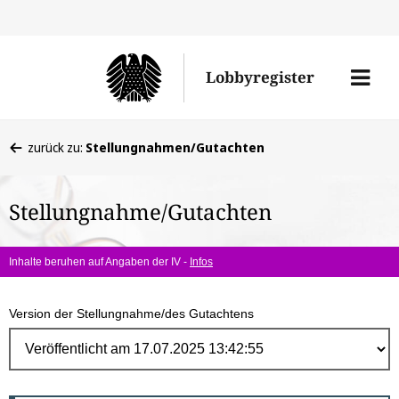
Direk
zum
Men
Lobbyregister
Inhal
öffne
Sie
zurück zu:
Stellungnahmen/Gutachten
befinden
sich
Stellungnahme/Gutachten
hier:
Inhalte beruhen auf Angaben der IV -
Infos
Version der Stellungnahme/des Gutachtens