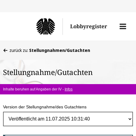
Direk
zum
Men
Lobbyregister
Inhal
öffne
Sie
zurück zu:
Stellungnahmen/Gutachten
befinden
sich
Stellungnahme/Gutachten
hier:
Inhalte beruhen auf Angaben der IV -
Infos
Version der Stellungnahme/des Gutachtens