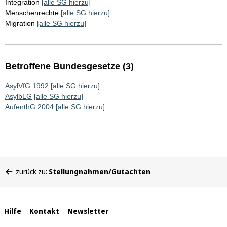
Integration
[alle SG hierzu]
Menschenrechte
[alle SG hierzu]
Migration
[alle SG hierzu]
Betroffene Bundesgesetze (3)
AsylVfG 1992
[alle SG hierzu]
AsylbLG
[alle SG hierzu]
AufenthG 2004
[alle SG hierzu]
Sie
zurück zu:
Stellungnahmen/Gutachten
befinden
sich
hier:
Interne
Hilfe
Kontakt
Newsletter