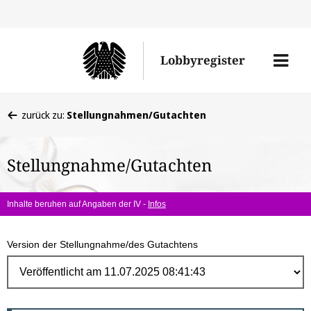
Direk
zum
Men
Lobbyregister
Inhal
öffne
Sie
zurück zu:
Stellungnahmen/Gutachten
befinden
sich
Stellungnahme/Gutachten
hier:
Inhalte beruhen auf Angaben der IV -
Infos
Version der Stellungnahme/des Gutachtens