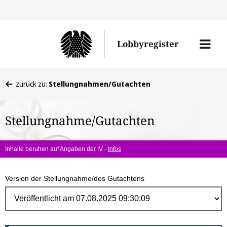
Direk
zum
Men
Lobbyregister
Inhal
öffne
Sie
zurück zu:
Stellungnahmen/Gutachten
befinden
sich
Stellungnahme/Gutachten
hier:
Inhalte beruhen auf Angaben der IV -
Infos
Version der Stellungnahme/des Gutachtens