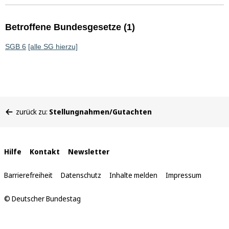
Betroffene Bundesgesetze (1)
SGB 6
[alle SG hierzu]
Sie
zurück zu:
Stellungnahmen/Gutachten
befinden
sich
hier:
Interne
Hilfe
Kontakt
Newsletter
Links
Barrierefreiheit
Datenschutz
Inhalte melden
Impressum
© Deutscher Bundestag