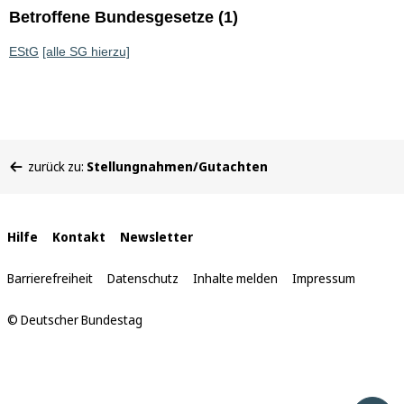
Betroffene Bundesgesetze (1)
EStG
[alle SG hierzu]
Sie
zurück zu:
Stellungnahmen/Gutachten
befinden
sich
hier:
Interne
Hilfe
Kontakt
Newsletter
Links
Barrierefreiheit
Datenschutz
Inhalte melden
Impressum
© Deutscher Bundestag