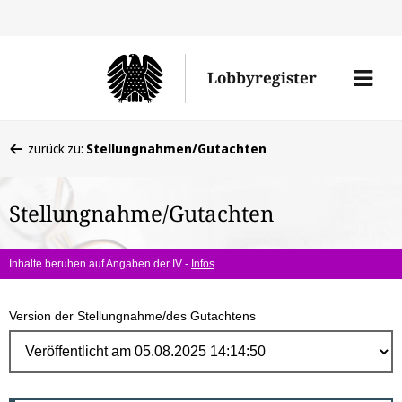
Direk
zum
Men
Lobbyregister
Inhal
öffne
Sie
zurück zu:
Stellungnahmen/Gutachten
befinden
sich
Stellungnahme/Gutachten
hier:
Inhalte beruhen auf Angaben der IV -
Infos
Version der Stellungnahme/des Gutachtens