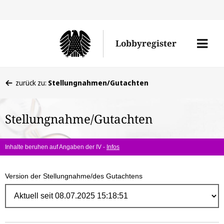
Direk
zum
Men
Lobbyregister
Inhal
öffne
Sie
zurück zu:
Stellungnahmen/Gutachten
befinden
sich
Stellungnahme/Gutachten
hier:
Inhalte beruhen auf Angaben der IV -
Infos
Version der Stellungnahme/des Gutachtens