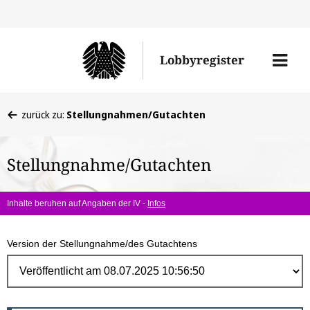
Direk
zum
Men
Lobbyregister
Inhal
öffne
Sie
zurück zu:
Stellungnahmen/Gutachten
befinden
sich
Stellungnahme/Gutachten
hier:
Inhalte beruhen auf Angaben der IV -
Infos
Version der Stellungnahme/des Gutachtens