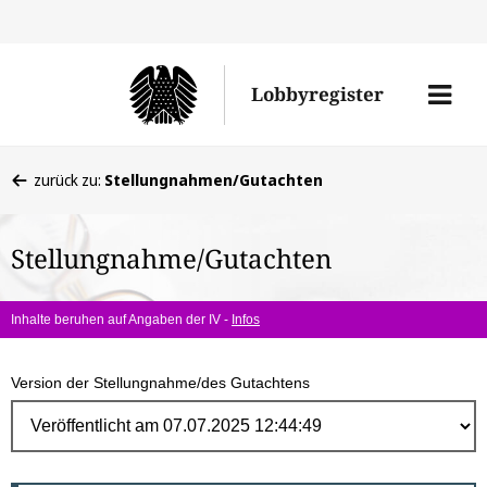
Direk
zum
Men
Lobbyregister
Inhal
öffne
Sie
zurück zu:
Stellungnahmen/Gutachten
befinden
sich
Stellungnahme/Gutachten
hier:
Inhalte beruhen auf Angaben der IV -
Infos
Version der Stellungnahme/des Gutachtens