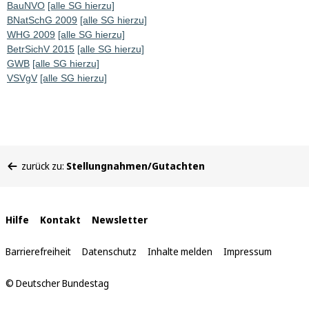
BauNVO
[alle SG hierzu]
BNatSchG 2009
[alle SG hierzu]
WHG 2009
[alle SG hierzu]
BetrSichV 2015
[alle SG hierzu]
GWB
[alle SG hierzu]
VSVgV
[alle SG hierzu]
Sie
zurück zu:
Stellungnahmen/Gutachten
befinden
sich
hier:
Interne
Hilfe
Kontakt
Newsletter
Links
Barrierefreiheit
Datenschutz
Inhalte melden
Impressum
© Deutscher Bundestag