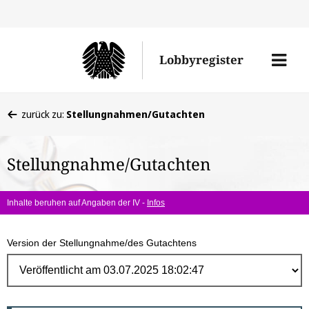
Direk
zum
Men
Lobbyregister
Inhal
öffne
Sie
zurück zu:
Stellungnahmen/Gutachten
befinden
sich
Stellungnahme/Gutachten
hier:
Inhalte beruhen auf Angaben der IV -
Infos
Version der Stellungnahme/des Gutachtens