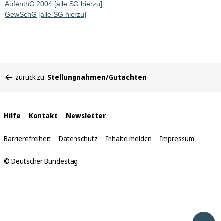
AufenthG 2004
[alle SG hierzu]
GewSchG
[alle SG hierzu]
Sie
zurück zu:
Stellungnahmen/Gutachten
befinden
sich
hier:
Interne
Hilfe
Kontakt
Newsletter
Links
Barrierefreiheit
Datenschutz
Inhalte melden
Impressum
© Deutscher Bundestag