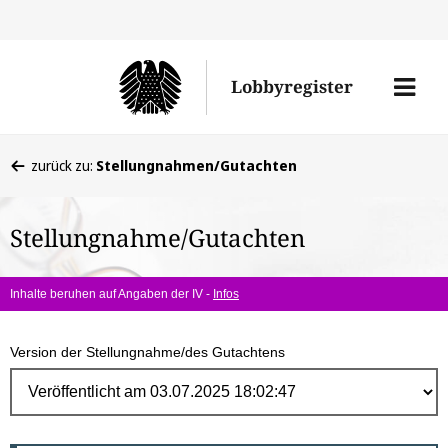
Direk
zum
Men
Lobbyregister
Inhal
öffne
Sie
zurück zu:
Stellungnahmen/Gutachten
befinden
sich
Stellungnahme/Gutachten
hier:
Inhalte beruhen auf Angaben der IV -
Infos
Version der Stellungnahme/des Gutachtens