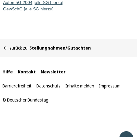
AufenthG 2004
[alle SG hierzu]
GewSchG
[alle SG hierzu]
Sie
zurück zu:
Stellungnahmen/Gutachten
befinden
sich
hier:
Interne
Hilfe
Kontakt
Newsletter
Links
Barrierefreiheit
Datenschutz
Inhalte melden
Impressum
© Deutscher Bundestag