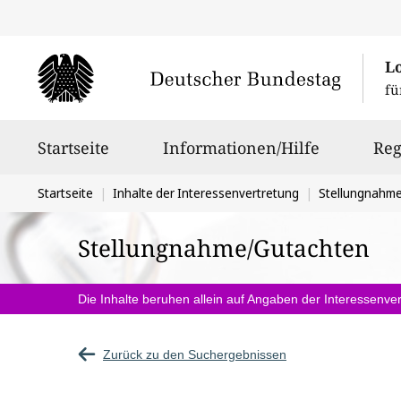
L
fü
Hauptnavigation
Startseite
Informationen/Hilfe
Reg
Sie
Startseite
Inhalte der Interessenvertretung
Stellungnahm
befinden
Stellungnahme/Gutachten
sich
hier:
Die Inhalte beruhen allein auf Angaben der Interessenver
Zurück zu den Suchergebnissen