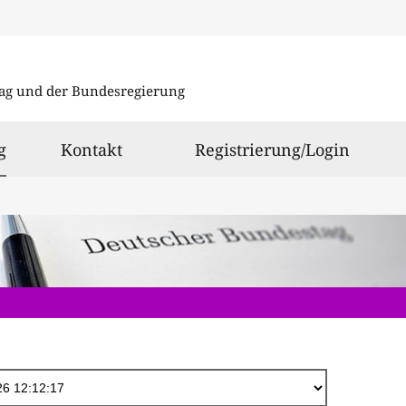
Direkt
zum
ag und der Bundesregierung
Inhalt
ausgewählt
g
Kontakt
Registrierung/Login