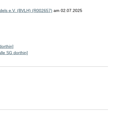
els e.V. (BVLH) (R002657)
am 02.07.2025
dorthin]
alle SG dorthin]