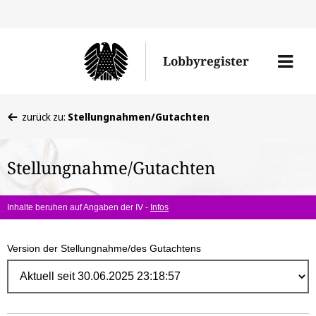
Direk
zum
Men
Lobbyregister
Inhal
öffne
Sie
zurück zu:
Stellungnahmen/Gutachten
befinden
sich
Stellungnahme/Gutachten
hier:
Inhalte beruhen auf Angaben der IV -
Infos
Version der Stellungnahme/des Gutachtens