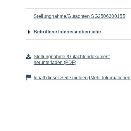
Navigation
Stellungnahme/Gutachten SG2506300155
für
Betroffene Interessenbereiche
den
Seiteninhalt
Stellungnahme-/Gutachtendokument
herunterladen (PDF)
Inhalt dieser Seite melden
(
Mehr Informationen