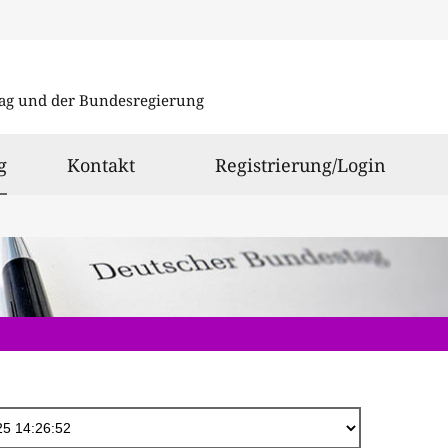
Direkt
zum
ag und der Bundesregierung
Inhalt
ausgewählt
g
Kontakt
Registrierung/Login