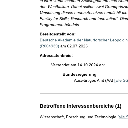
in ihrer Gemeinsamen Stellungnahme eine Neuau
den Westbalkan. Dabei sollten zwei Grundprinzipi
Umsetzung dieses neuen Ansatzes empfiehlt die 
Facility for Skills, Research and Innovation“. Di
Programmen bündeln.
Bereitgestellt von:
Deutsche Akademie der Naturforscher Leopoldina
(R004939)
am 02.07.2025
Adressatenkreis:
Versendet am 14.10.2024 an:
Bundesregierung
Auswärtiges Amt (AA)
[alle SG
Betroffene Interessenbereiche (1)
Wissenschaft, Forschung und Technologie
[alle 