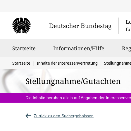
L
fü
Hauptnavigation
Startseite
Informationen/Hilfe
Reg
Sie
Startseite
Inhalte der Interessenvertretung
Stellungnahm
befinden
Stellungnahme/Gutachten
sich
hier:
Die Inhalte beruhen allein auf Angaben der Interessenver
Zurück zu den Suchergebnissen