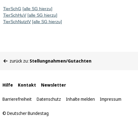
TierSchG
[alle SG hierzu]
TierSchHuV
[alle SG hierzu]
TierSchNutztV
[alle SG hierzu]
Sie
zurück zu:
Stellungnahmen/Gutachten
befinden
sich
hier:
Interne
Hilfe
Kontakt
Newsletter
Links
Barrierefreiheit
Datenschutz
Inhalte melden
Impressum
© Deutscher Bundestag