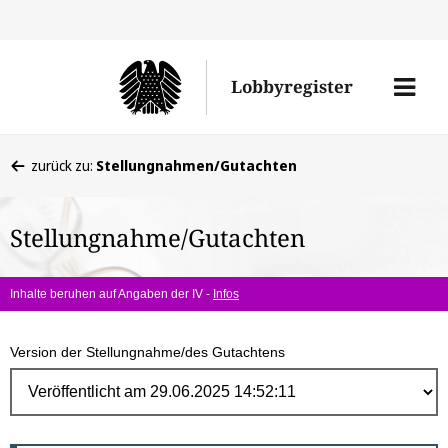
Direk
zum
Men
Lobbyregister
Inhal
öffne
Sie
zurück zu:
Stellungnahmen/Gutachten
befinden
sich
Stellungnahme/Gutachten
hier:
Inhalte beruhen auf Angaben der IV -
Infos
Version der Stellungnahme/des Gutachtens