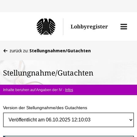
Direk
zum
Men
Lobbyregister
Inhal
öffne
Sie
zurück zu:
Stellungnahmen/Gutachten
befinden
sich
Stellungnahme/Gutachten
hier:
Inhalte beruhen auf Angaben der IV -
Infos
Version der Stellungnahme/des Gutachtens