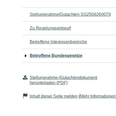
Navigation
Stellungnahme/Gutachten SG2506260070
für
Zu Regelungsentwurf
den
Betroffene Interessenbereiche
Seiteninhalt
Betroffene Bundesgesetze
Stellungnahme-/Gutachtendokument
herunterladen (PDF)
Inhalt dieser Seite melden
(
Mehr Informationen