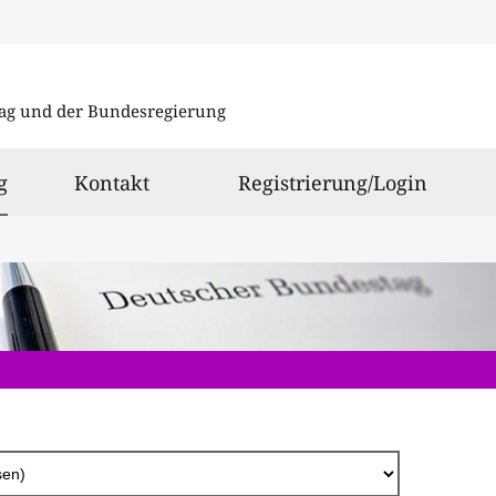
Direkt
zum
ag und der Bundesregierung
Inhalt
ausgewählt
g
Kontakt
Registrierung/Login