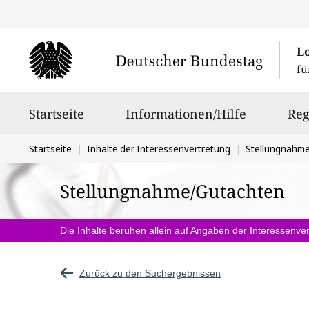
L
fü
Hauptnavigation
Startseite
Informationen/Hilfe
Reg
Sie
Startseite
Inhalte der Interessenvertretung
Stellungnahm
befinden
Stellungnahme/Gutachten
sich
hier:
Die Inhalte beruhen allein auf Angaben der Interessenver
Zurück zu den Suchergebnissen