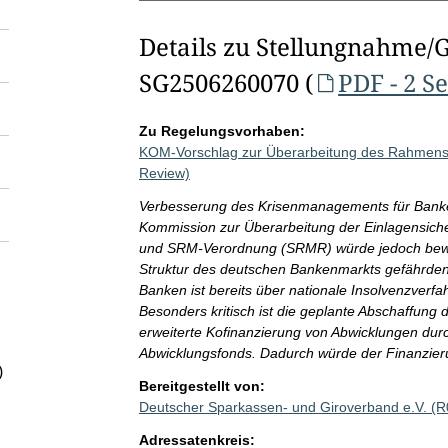
Details zu Stellungnahme/
SG2506260070 (
PDF - 2 S
Zu Regelungsvorhaben:
KOM-Vorschlag zur Überarbeitung des Rahmens
Review)
Verbesserung des Krisenmanagements für Banken 
Kommission zur Überarbeitung der Einlagensiche
und SRM-Verordnung (SRMR) würde jedoch bewä
Struktur des deutschen Bankenmarkts gefährden. 
Banken ist bereits über nationale Insolvenzverfa
Besonders kritisch ist die geplante Abschaffung
erweiterte Kofinanzierung von Abwicklungen durc
Abwicklungsfonds. Dadurch würde der Finanzieru
)
Bereitgestellt von:
Deutscher Sparkassen- und Giroverband e.V. (
Adressatenkreis: