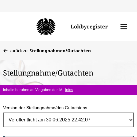
Direk
zum
Men
Lobbyregister
Inhal
öffne
Sie
zurück zu:
Stellungnahmen/Gutachten
befinden
sich
Stellungnahme/Gutachten
hier:
Inhalte beruhen auf Angaben der IV -
Infos
Version der Stellungnahme/des Gutachtens