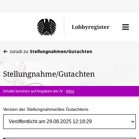
Direk
zum
Men
Lobbyregister
Inhal
öffne
Sie
zurück zu:
Stellungnahmen/Gutachten
befinden
sich
Stellungnahme/Gutachten
hier:
Inhalte beruhen auf Angaben der IV -
Infos
Version der Stellungnahme/des Gutachtens