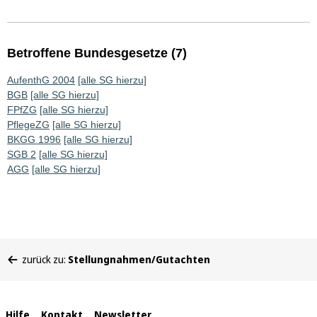
Betroffene Bundesgesetze (7)
AufenthG 2004
[alle SG hierzu]
BGB
[alle SG hierzu]
FPfZG
[alle SG hierzu]
PflegeZG
[alle SG hierzu]
BKGG 1996
[alle SG hierzu]
SGB 2
[alle SG hierzu]
AGG
[alle SG hierzu]
Sie
zurück zu:
Stellungnahmen/Gutachten
befinden
sich
hier:
Hilfe
Kontakt
Newsletter