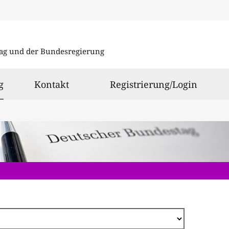
Direkt
zum
ag und der Bundesregierung
Inhalt
ausgewählt
g
Kontakt
Registrierung/Login