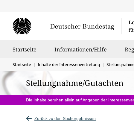
L
fü
Hauptnavigation
Startseite
Informationen/Hilfe
Reg
Sie
Startseite
Inhalte der Interessenvertretung
Stellungnahm
befinden
Stellungnahme/Gutachten
sich
hier:
Die Inhalte beruhen allein auf Angaben der Interessenver
Zurück zu den Suchergebnissen