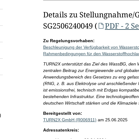
Details zu Stellungnahme/
SG2506240049 (
PDF - 2 S
Zu Regelungsvorhaben:
Beschleunigung der Verfügbarkeit von Wasserstof
Rahmenbedingungen für den Wasserstoffhochla
TURN2X unterstützt das Ziel des WassBG, den W
zentralen Beitrag zur Energiewende und globalen
Anwendungsbereich des Gesetzes zu eng gefass
(RNG, z. B. aus Elektrolyse und anschließende
ist emissionsfrei, technisch mit Erdgas kompatib
bestehenden Infrastruktur. Eine technologieoffe
deutschen Wirtschaft stärken und die Klimaziele 
Bereitgestellt von:
)
TURN2X GmbH (R006911)
am 25.06.2025
Adressatenkreis: