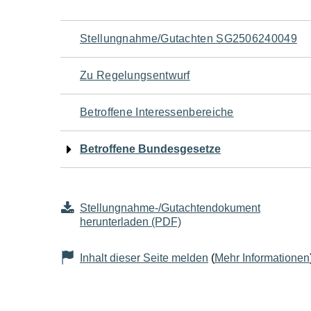
Navigation
Stellungnahme/Gutachten SG2506240049
für
Zu Regelungsentwurf
den
Betroffene Interessenbereiche
Seiteninhalt
Betroffene Bundesgesetze
Stellungnahme-/Gutachtendokument
herunterladen (PDF)
Inhalt dieser Seite melden
(
Mehr Informationen