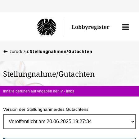
Direk
zum
Men
Lobbyregister
Inhal
öffne
Sie
zurück zu:
Stellungnahmen/Gutachten
befinden
sich
Stellungnahme/Gutachten
hier:
Inhalte beruhen auf Angaben der IV -
Infos
Version der Stellungnahme/des Gutachtens