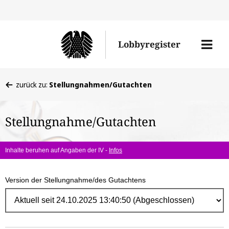
Direk
zum
Men
Lobbyregister
Inhal
öffne
Sie
zurück zu:
Stellungnahmen/Gutachten
befinden
sich
Stellungnahme/Gutachten
hier:
Inhalte beruhen auf Angaben der IV -
Infos
Version der Stellungnahme/des Gutachtens