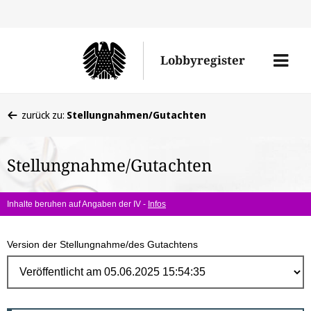
Direk
zum
Men
Lobbyregister
Inhal
öffne
Sie
zurück zu:
Stellungnahmen/Gutachten
befinden
sich
Stellungnahme/Gutachten
hier:
Inhalte beruhen auf Angaben der IV -
Infos
Version der Stellungnahme/des Gutachtens