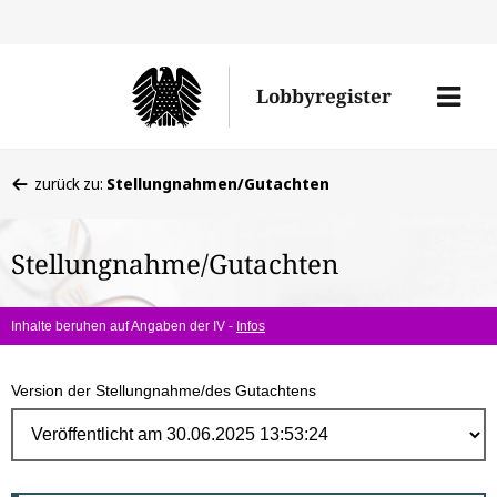
Direk
zum
Men
Lobbyregister
Inhal
öffne
Sie
zurück zu:
Stellungnahmen/Gutachten
befinden
sich
Stellungnahme/Gutachten
hier:
Inhalte beruhen auf Angaben der IV -
Infos
Version der Stellungnahme/des Gutachtens