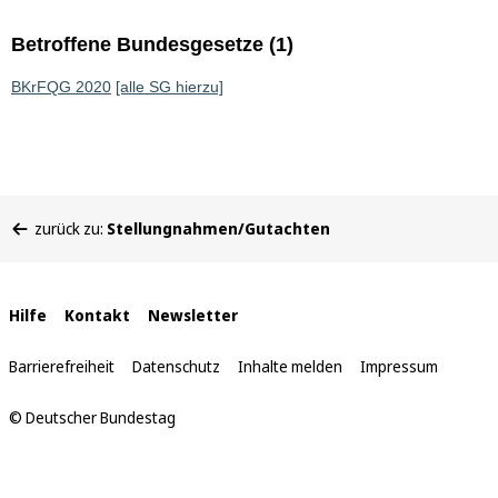
Betroffene Bundesgesetze (1)
BKrFQG 2020
[alle SG hierzu]
Sie
zurück zu:
Stellungnahmen/Gutachten
befinden
sich
hier:
Interne
Hilfe
Kontakt
Newsletter
Links
Barrierefreiheit
Datenschutz
Inhalte melden
Impressum
© Deutscher Bundestag