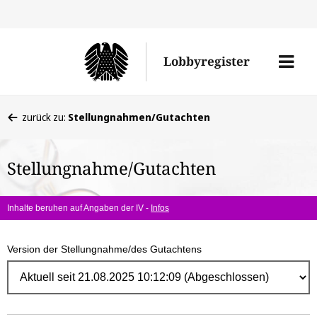
Direk
zum
Men
Lobbyregister
Inhal
öffne
Sie
zurück zu:
Stellungnahmen/Gutachten
befinden
sich
Stellungnahme/Gutachten
hier:
Inhalte beruhen auf Angaben der IV -
Infos
Version der Stellungnahme/des Gutachtens