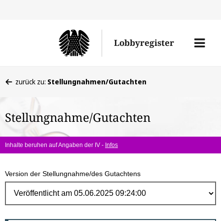
Direk
zum
Men
Lobbyregister
Inhal
öffne
Sie
zurück zu:
Stellungnahmen/Gutachten
befinden
sich
Stellungnahme/Gutachten
hier:
Inhalte beruhen auf Angaben der IV -
Infos
Version der Stellungnahme/des Gutachtens