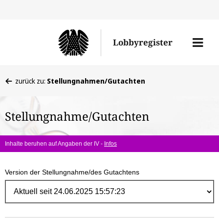
Direk
zum
Men
Lobbyregister
Inhal
öffne
Sie
zurück zu:
Stellungnahmen/Gutachten
befinden
sich
Stellungnahme/Gutachten
hier:
Inhalte beruhen auf Angaben der IV -
Infos
Version der Stellungnahme/des Gutachtens