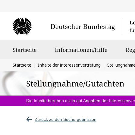
L
fü
Hauptnavigation
Startseite
Informationen/Hilfe
Reg
Sie
Startseite
Inhalte der Interessenvertretung
Stellungnahm
befinden
Stellungnahme/Gutachten
sich
hier:
Die Inhalte beruhen allein auf Angaben der Interessenver
Zurück zu den Suchergebnissen