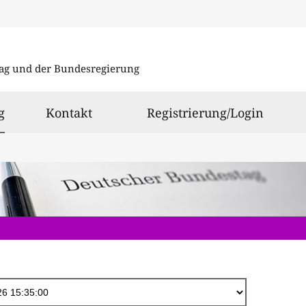
Direkt
zum
ag und der Bundesregierung
Inhalt
ausgewählt
g
Kontakt
Registrierung/Login