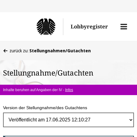
Direk
zum
Men
Lobbyregister
Inhal
öffne
Sie
zurück zu:
Stellungnahmen/Gutachten
befinden
sich
Stellungnahme/Gutachten
hier:
Inhalte beruhen auf Angaben der IV -
Infos
Version der Stellungnahme/des Gutachtens