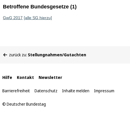
Betroffene Bundesgesetze (1)
GwG 2017
[alle SG hierzu]
Sie
zurück zu:
Stellungnahmen/Gutachten
befinden
sich
hier:
Interne
Hilfe
Kontakt
Newsletter
Links
Barrierefreiheit
Datenschutz
Inhalte melden
Impressum
© Deutscher Bundestag