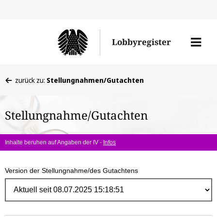
Direk
zum
Men
Lobbyregister
Inhal
öffne
Sie
zurück zu:
Stellungnahmen/Gutachten
befinden
sich
Stellungnahme/Gutachten
hier:
Inhalte beruhen auf Angaben der IV -
Infos
Version der Stellungnahme/des Gutachtens