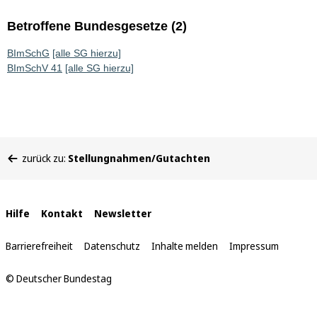
Betroffene Bundesgesetze (2)
BImSchG
[alle SG hierzu]
BImSchV 41
[alle SG hierzu]
Sie
zurück zu:
Stellungnahmen/Gutachten
befinden
sich
hier:
Interne
Hilfe
Kontakt
Newsletter
Links
Barrierefreiheit
Datenschutz
Inhalte melden
Impressum
© Deutscher Bundestag