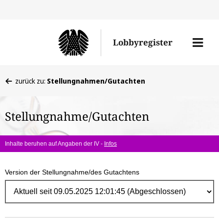
Direk
zum
Men
Lobbyregister
Inhal
öffne
Sie
zurück zu:
Stellungnahmen/Gutachten
befinden
sich
Stellungnahme/Gutachten
hier:
Inhalte beruhen auf Angaben der IV -
Infos
Version der Stellungnahme/des Gutachtens