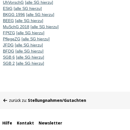
UhVorschG
[alle SG hierzu]
EStG
[alle SG hierzu]
BKGG 1996
[alle SG hierzu]
BEEG
[alle SG hierzu]
MuSchG 2018
[alle SG hierzu]
FPfZG
[alle SG hierzu]
PflegeZG
[alle SG hierzu]
JFDG
[alle SG hierzu]
BFDG
[alle SG hierzu]
SGB 6
[alle SG hierzu]
SGB 2
[alle SG hierzu]
Sie
zurück zu:
Stellungnahmen/Gutachten
befinden
sich
hier:
Interne
Hilfe
Kontakt
Newsletter