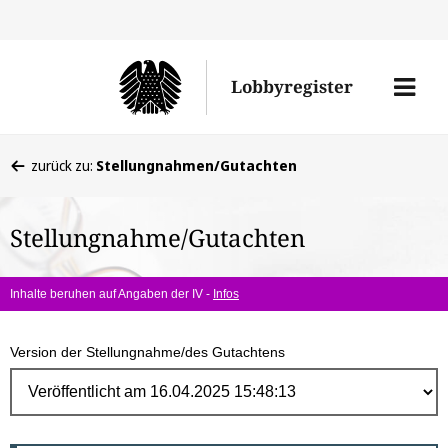
Direk
zum
Men
Lobbyregister
Inhal
öffne
Sie
zurück zu:
Stellungnahmen/Gutachten
befinden
sich
Stellungnahme/Gutachten
hier:
Inhalte beruhen auf Angaben der IV -
Infos
Version der Stellungnahme/des Gutachtens