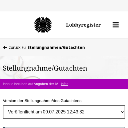
Direk
zum
Men
Lobbyregister
Inhal
öffne
Sie
zurück zu:
Stellungnahmen/Gutachten
befinden
sich
Stellungnahme/Gutachten
hier:
Inhalte beruhen auf Angaben der IV -
Infos
Version der Stellungnahme/des Gutachtens