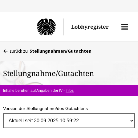
Direk
zum
Men
Lobbyregister
Inhal
öffne
Sie
zurück zu:
Stellungnahmen/Gutachten
befinden
sich
Stellungnahme/Gutachten
hier:
Inhalte beruhen auf Angaben der IV -
Infos
Version der Stellungnahme/des Gutachtens