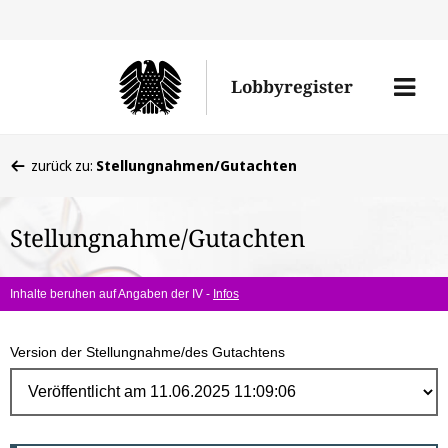
Direk
zum
Men
Lobbyregister
Inhal
öffne
Sie
zurück zu:
Stellungnahmen/Gutachten
befinden
sich
Stellungnahme/Gutachten
hier:
Inhalte beruhen auf Angaben der IV -
Infos
Version der Stellungnahme/des Gutachtens