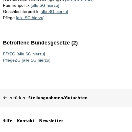
Familienpolitik
[alle SG hierzu]
Geschlechterpolitik
[alle SG hierzu]
Pflege
[alle SG hierzu]
Betroffene Bundesgesetze (2)
FPfZG
[alle SG hierzu]
PflegeZG
[alle SG hierzu]
Sie
zurück zu:
Stellungnahmen/Gutachten
befinden
sich
hier:
Interne
Hilfe
Kontakt
Newsletter
Links