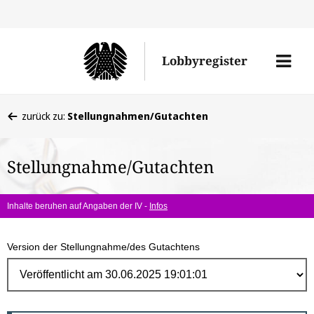
Direk
zum
Men
Lobbyregister
Inhal
öffne
Sie
zurück zu:
Stellungnahmen/Gutachten
befinden
sich
Stellungnahme/Gutachten
hier:
Inhalte beruhen auf Angaben der IV -
Infos
Version der Stellungnahme/des Gutachtens