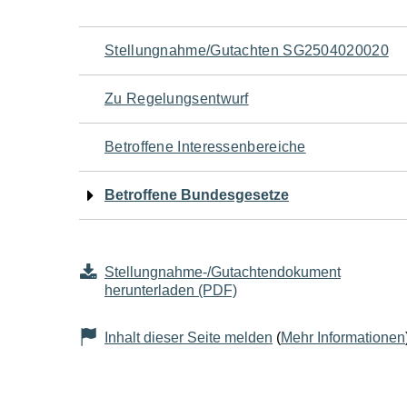
Navigation
Stellungnahme/Gutachten SG2504020020
für
Zu Regelungsentwurf
den
Betroffene Interessenbereiche
Seiteninhalt
Betroffene Bundesgesetze
Stellungnahme-/Gutachtendokument
herunterladen (PDF)
Inhalt dieser Seite melden
(
Mehr Informationen