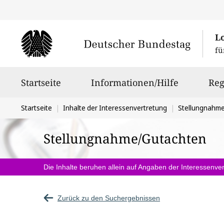
L
fü
Hauptnavigation
Startseite
Informationen/Hilfe
Reg
Sie
Startseite
Inhalte der Interessenvertretung
Stellungnahm
befinden
Stellungnahme/Gutachten
sich
hier:
Die Inhalte beruhen allein auf Angaben der Interessenver
Zurück zu den Suchergebnissen