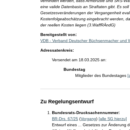
verhindert werden, dass Armbrüste und SRS-Waff
eine valide Datenbasis an Straftaten gibt. Es sol
Gesetzesveränderungen der Vergangenheit evalui
Kostenfolgeabschätzung eingebracht werden, da 
der reellen Kosten liegen (3.WaffRÄndG)
Bereitgestellt von:
VDB - Verband Deutscher Büchsenmacher und W
Adressatenkreis:
Versendet am 18.03.2025 an:
Bundestag
Mitglieder des Bundestages
[
Zu Regelungsentwurf
Bundesrats-Drucksachennummer:
BR-Drs. 67/25
(
Vorgang
)
[alle SG hierzu]
Entwurf eines ... Gesetzes zur Änderung d