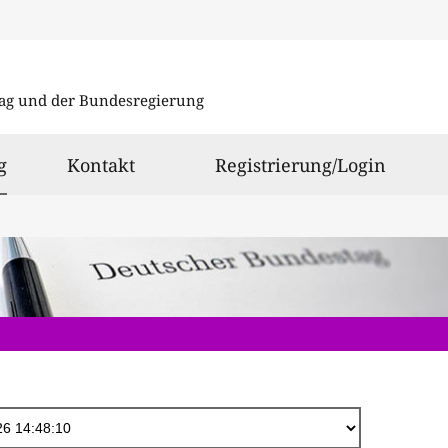
Direkt
zum
ag und der Bundesregierung
Inhalt
ausgewählt
g
Kontakt
Registrierung/Login