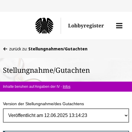
Direk
zum
Men
Lobbyregister
Inhal
öffne
Sie
zurück zu:
Stellungnahmen/Gutachten
befinden
sich
Stellungnahme/Gutachten
hier:
Inhalte beruhen auf Angaben der IV -
Infos
Version der Stellungnahme/des Gutachtens