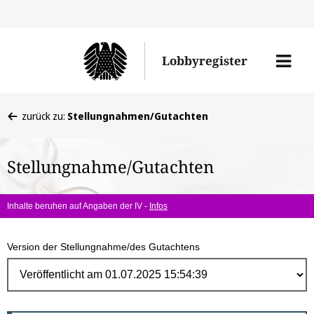
Direk
zum
Men
Lobbyregister
Inhal
öffne
Sie
zurück zu:
Stellungnahmen/Gutachten
befinden
sich
Stellungnahme/Gutachten
hier:
Inhalte beruhen auf Angaben der IV -
Infos
Version der Stellungnahme/des Gutachtens