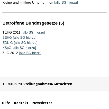
Kleine und mittlere Unternehmen
[alle SG hierzu]
Betroffene Bundesgesetze (5)
TEHG 2011
[alle SG hierzu]
BEHG
[alle SG hierzu]
EDL-G
[alle SG hierzu]
KSpG
[alle SG hierzu]
ZuG 2012
[alle SG hierzu]
Sie
zurück zu:
Stellungnahmen/Gutachten
befinden
sich
hier:
Interne
Hilfe
Kontakt
Newsletter