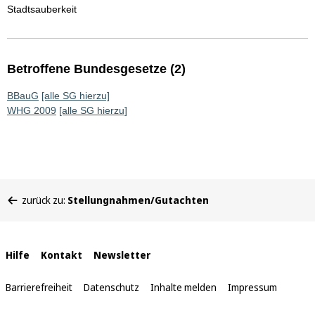
Stadtsauberkeit
Betroffene Bundesgesetze (2)
BBauG
[alle SG hierzu]
WHG 2009
[alle SG hierzu]
Sie
zurück zu:
Stellungnahmen/Gutachten
befinden
sich
hier:
Interne
Hilfe
Kontakt
Newsletter
Links
Barrierefreiheit
Datenschutz
Inhalte melden
Impressum