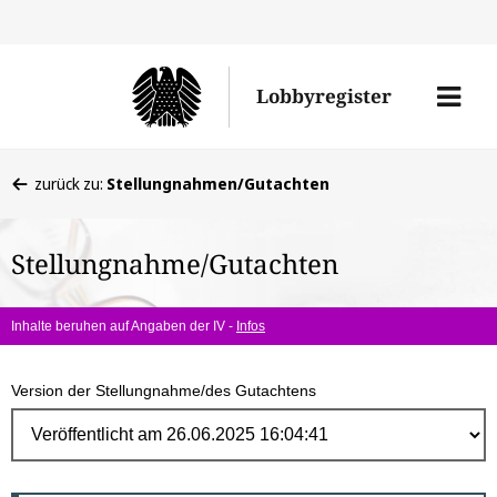
Direk
zum
Men
Lobbyregister
Inhal
öffne
Sie
zurück zu:
Stellungnahmen/Gutachten
befinden
sich
Stellungnahme/Gutachten
hier:
Inhalte beruhen auf Angaben der IV -
Infos
Version der Stellungnahme/des Gutachtens