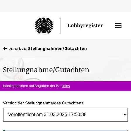
Direk
zum
Men
Lobbyregister
Inhal
öffne
Sie
zurück zu:
Stellungnahmen/Gutachten
befinden
sich
Stellungnahme/Gutachten
hier:
Inhalte beruhen auf Angaben der IV -
Infos
Version der Stellungnahme/des Gutachtens