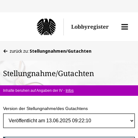
Direk
zum
Men
Lobbyregister
Inhal
öffne
Sie
zurück zu:
Stellungnahmen/Gutachten
befinden
sich
Stellungnahme/Gutachten
hier:
Inhalte beruhen auf Angaben der IV -
Infos
Version der Stellungnahme/des Gutachtens