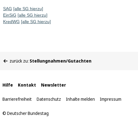
SAG
[alle SG hierzu]
EinSiG
[alle SG hierzu]
KredWG
[alle SG hierzu]
Sie
zurück zu:
Stellungnahmen/Gutachten
befinden
sich
hier:
Interne
Hilfe
Kontakt
Newsletter
Links
Barrierefreiheit
Datenschutz
Inhalte melden
Impressum
© Deutscher Bundestag