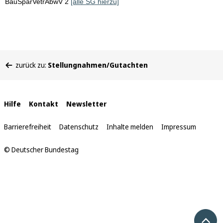
BauSparVetrAbwV 2
[alle SG hierzu]
Sie
zurück zu:
Stellungnahmen/Gutachten
befinden
sich
hier:
Interne
Hilfe
Kontakt
Newsletter
Links
Barrierefreiheit
Datenschutz
Inhalte melden
Impressum
© Deutscher Bundestag
Nach