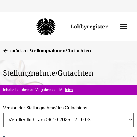
Direk
zum
Men
Lobbyregister
Inhal
öffne
Sie
zurück zu:
Stellungnahmen/Gutachten
befinden
sich
Stellungnahme/Gutachten
hier:
Inhalte beruhen auf Angaben der IV -
Infos
Version der Stellungnahme/des Gutachtens