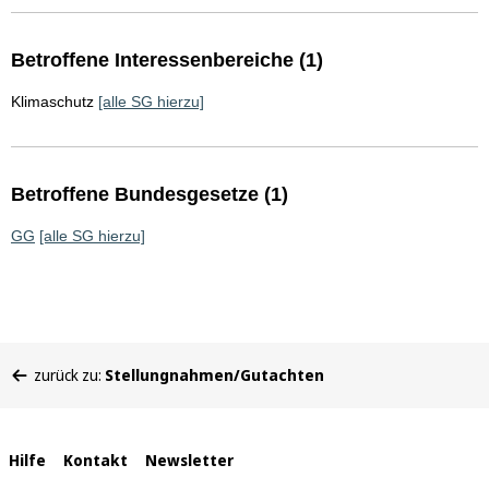
Betroffene Interessenbereiche (1)
Klimaschutz
[alle SG hierzu]
Betroffene Bundesgesetze (1)
GG
[alle SG hierzu]
Sie
zurück zu:
Stellungnahmen/Gutachten
befinden
sich
hier:
Interne
Hilfe
Kontakt
Newsletter