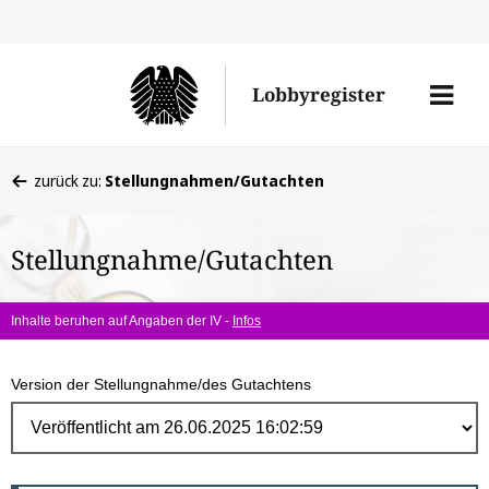
Direk
zum
Men
Lobbyregister
Inhal
öffne
Sie
zurück zu:
Stellungnahmen/Gutachten
befinden
sich
Stellungnahme/Gutachten
hier:
Inhalte beruhen auf Angaben der IV -
Infos
Version der Stellungnahme/des Gutachtens