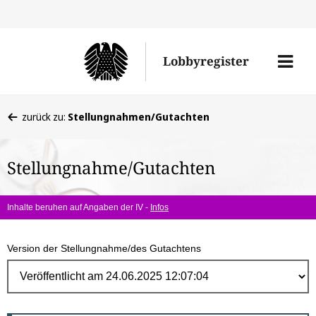
Direk
zum
Men
Lobbyregister
Inhal
öffne
Sie
zurück zu:
Stellungnahmen/Gutachten
befinden
sich
Stellungnahme/Gutachten
hier:
Inhalte beruhen auf Angaben der IV -
Infos
Version der Stellungnahme/des Gutachtens