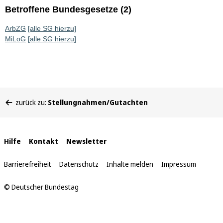
Betroffene Bundesgesetze (2)
ArbZG
[alle SG hierzu]
MiLoG
[alle SG hierzu]
Sie
zurück zu:
Stellungnahmen/Gutachten
befinden
sich
hier:
Interne
Hilfe
Kontakt
Newsletter
Links
Barrierefreiheit
Datenschutz
Inhalte melden
Impressum
© Deutscher Bundestag